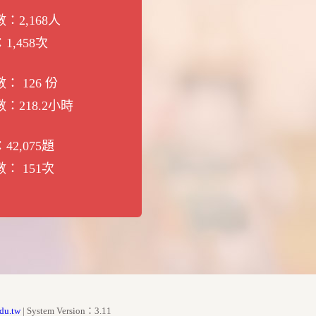
數：
2,168
人
：
1,458
次
數：
126
份
數：
218.2
小時
：
42,075
題
數：
151
次
du.tw
| System Version：3.11