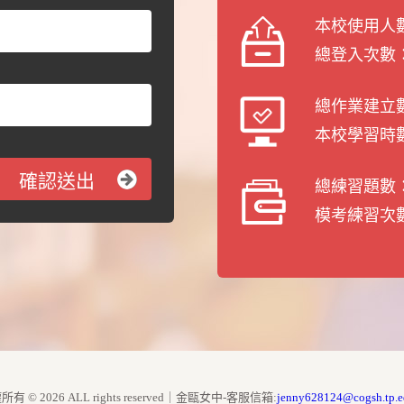
本校使用人
總登入次數
總作業建立
本校學習時
總練習題數
模考練習次
所有 ©
2026
ALL rights reserved｜
金甌女中
-客服信箱:
jenny628124@cogsh.tp.e