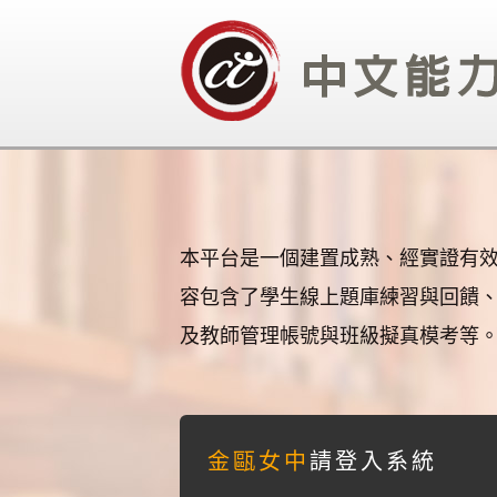
本平台是一個建置成熟、經實證有
容包含了學生線上題庫練習與回饋
及教師管理帳號與班級擬真模考等
金甌女中
請登入系統